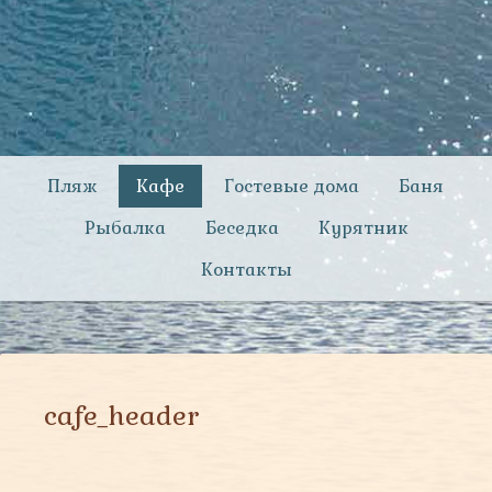
Пляж
Кафе
Гостевые дома
Баня
Рыбалка
Беседка
Курятник
Контакты
cafe_header